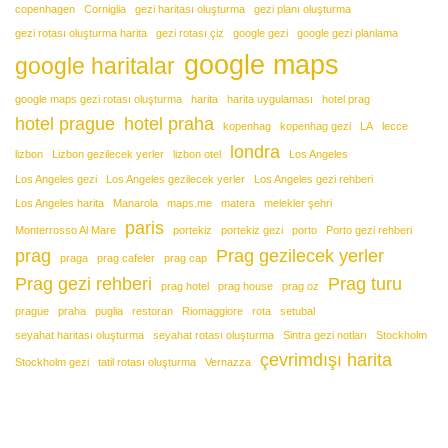
copenhagen
Corniglia
gezi haritası oluşturma
gezi planı oluşturma
gezi rotası oluşturma harita
gezi rotası çiz
google gezi
google gezi planlama
google maps
google haritalar
google maps gezi rotası oluşturma
harita
harita uygulaması
hotel prag
hotel prague
hotel praha
kopenhag
kopenhag gezi
LA
lecce
londra
lizbon
Lizbon gezilecek yerler
lizbon otel
Los Angeles
Los Angeles gezi
Los Angeles gezilecek yerler
Los Angeles gezi rehberi
Los Angeles harita
Manarola
maps.me
matera
melekler şehri
paris
Monterrosso Al Mare
portekiz
portekiz gezi
porto
Porto gezi rehberi
prag
Prag gezilecek yerler
praga
prag cafeler
prag cap
Prag gezi rehberi
Prag turu
prag hotel
prag house
prag oz
prague
praha
puglia
restoran
Riomaggiore
rota
setubal
seyahat haritası oluşturma
seyahat rotası oluşturma
Sintra gezi notları
Stockholm
çevrimdışı harita
Stockholm gezi
tatil rotası oluşturma
Vernazza