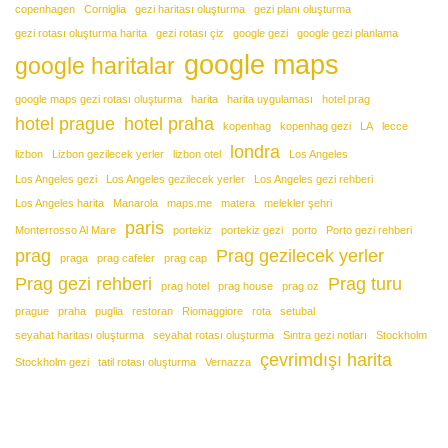
copenhagen
Corniglia
gezi haritası oluşturma
gezi planı oluşturma
gezi rotası oluşturma harita
gezi rotası çiz
google gezi
google gezi planlama
google maps
google haritalar
google maps gezi rotası oluşturma
harita
harita uygulaması
hotel prag
hotel prague
hotel praha
kopenhag
kopenhag gezi
LA
lecce
londra
lizbon
Lizbon gezilecek yerler
lizbon otel
Los Angeles
Los Angeles gezi
Los Angeles gezilecek yerler
Los Angeles gezi rehberi
Los Angeles harita
Manarola
maps.me
matera
melekler şehri
paris
Monterrosso Al Mare
portekiz
portekiz gezi
porto
Porto gezi rehberi
prag
Prag gezilecek yerler
praga
prag cafeler
prag cap
Prag gezi rehberi
Prag turu
prag hotel
prag house
prag oz
prague
praha
puglia
restoran
Riomaggiore
rota
setubal
seyahat haritası oluşturma
seyahat rotası oluşturma
Sintra gezi notları
Stockholm
çevrimdışı harita
Stockholm gezi
tatil rotası oluşturma
Vernazza